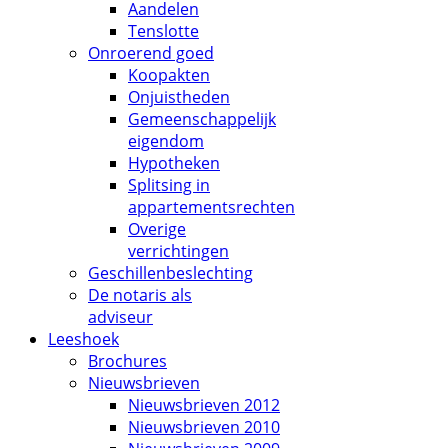
Aandelen
Tenslotte
Onroerend goed
Koopakten
Onjuistheden
Gemeenschappelijk
eigendom
Hypotheken
Splitsing in
appartementsrechten
Overige
verrichtingen
Geschillenbeslechting
De notaris als
adviseur
Leeshoek
Brochures
Nieuwsbrieven
Nieuwsbrieven 2012
Nieuwsbrieven 2010