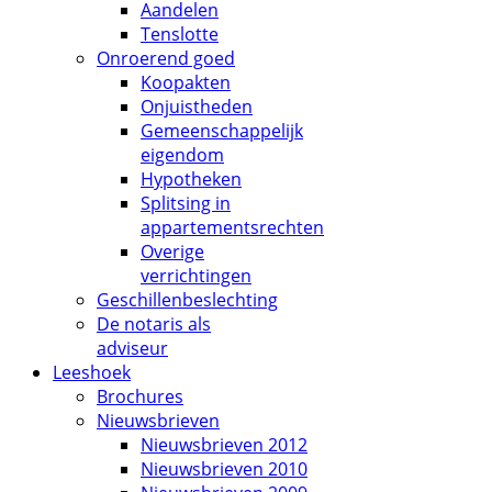
Aandelen
Tenslotte
Onroerend goed
Koopakten
Onjuistheden
Gemeenschappelijk
eigendom
Hypotheken
Splitsing in
appartementsrechten
Overige
verrichtingen
Geschillenbeslechting
De notaris als
adviseur
Leeshoek
Brochures
Nieuwsbrieven
Nieuwsbrieven 2012
Nieuwsbrieven 2010